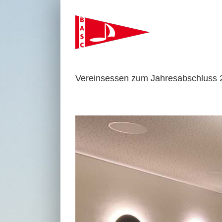
Zum
Inhalt
springen
Vereinsessen zum Jahresabschluss 
Zeige
grösseres
Bild